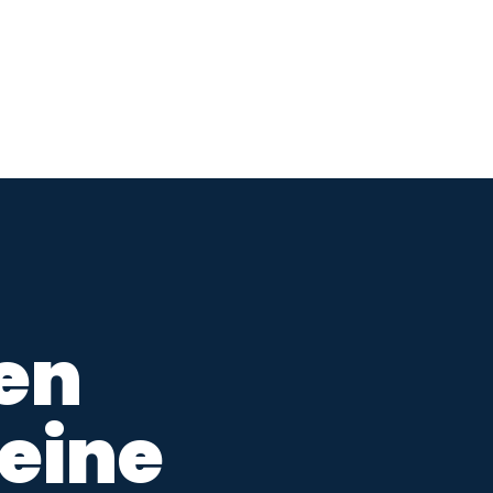
en
eine