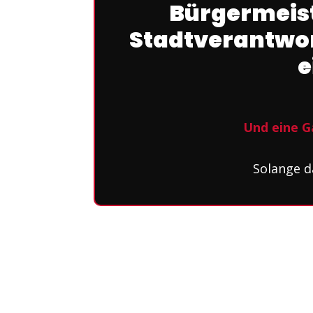
Bürgermeist
Stadtverantwor
e
Und eine G
Solange d