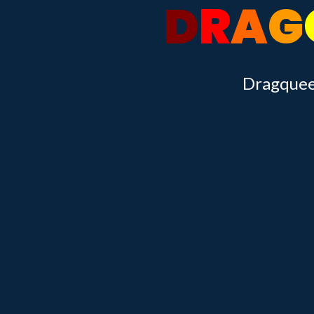
D
R
A
G
Dragqueen