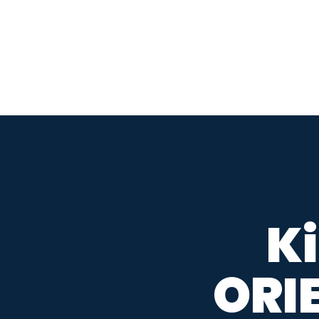
K
ORI